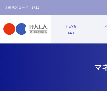
金融機関コード：2721
貯める
Save
マ