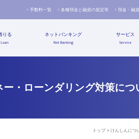
手数料一覧
各種預金と融資の規定等
預金・融
借りる
ネットバンキング
サービス
Loan
Net Banking
Service
ネー・ローンダリング対策につ
トップ
>
けんしんにつ