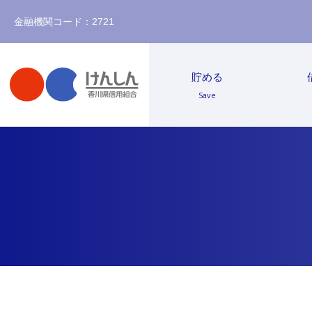
金融機関コード：2721
貯める
Save